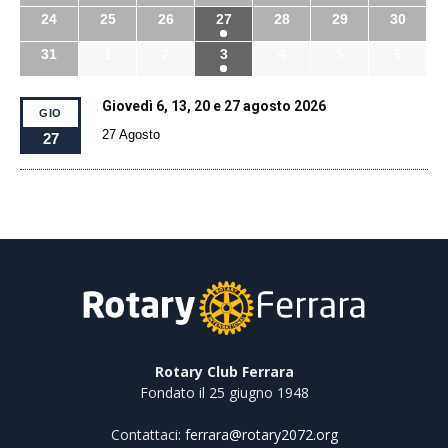
24
25
26
27
28
29
30
31
1
2
3
4
5
6
Giovedì 6, 13, 20 e 27 agosto 2026
GIO
27 Agosto
27
Rotary Club Ferrara
Fondato il 25 giugno 1948
Contattaci:
ferrara@rotary2072.org