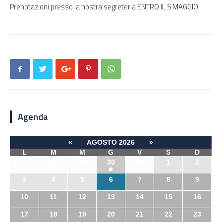
Prenotazioni presso la nostra segreteria ENTRO IL 5 MAGGIO.
Agenda
«
AGOSTO 2026
»
L
M
M
G
V
S
D
27
28
29
30
31
1
2
3
4
5
6
7
8
9
10
11
12
13
14
15
16
17
18
19
20
21
22
23