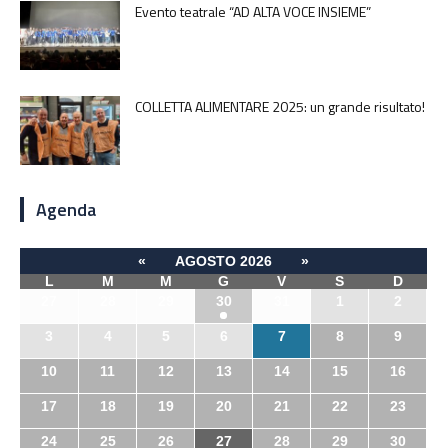
Evento teatrale “AD ALTA VOCE INSIEME”
COLLETTA ALIMENTARE 2025: un grande risultato!
Agenda
«
AGOSTO 2026
»
L
M
M
G
V
S
D
27
28
29
30
31
1
2
3
4
5
6
7
8
9
10
11
12
13
14
15
16
17
18
19
20
21
22
23
24
25
26
27
28
29
30