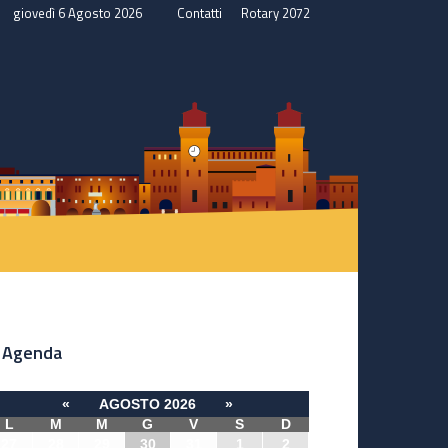
giovedì 6 Agosto 2026
Contatti
Rotary 2072
Agenda
«
AGOSTO 2026
»
L
M
M
G
V
S
D
27
28
29
30
31
1
2