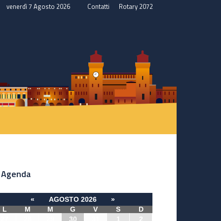
venerdì 7 Agosto 2026
Contatti
Rotary 2072
Agenda
«
AGOSTO 2026
»
L
M
M
G
V
S
D
27
28
29
30
31
1
2