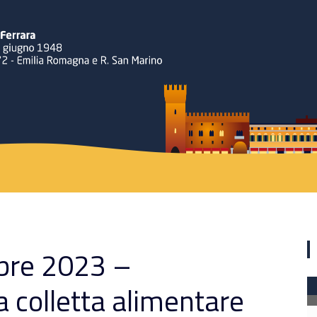
Rotary
bre 2023 –
a colletta alimentare
Ferrara