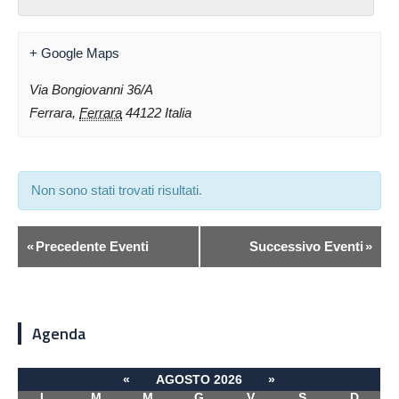
+ Google Maps
Via Bongiovanni 36/A
Ferrara
,
Ferrara
44122
Italia
Non sono stati trovati risultati.
«
Precedente Eventi
Successivo Eventi
»
Agenda
«
AGOSTO 2026
»
L
M
M
G
V
S
D