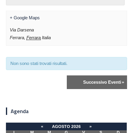
+ Google Maps
Via Darsena
Ferrara
,
Ferrara
Italia
Non sono stati trovati risultati.
Successivo Eventi
»
Agenda
«
AGOSTO 2026
»
L
M
M
G
V
S
D