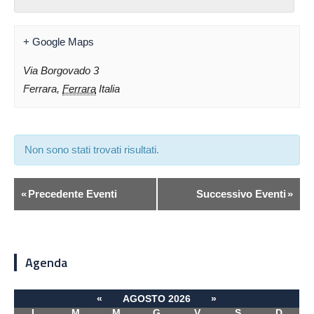
+ Google Maps
Via Borgovado 3
Ferrara
,
Ferrara
Italia
Non sono stati trovati risultati.
«
Precedente Eventi
Successivo Eventi
»
Agenda
«
AGOSTO 2026
»
L
M
M
G
V
S
D