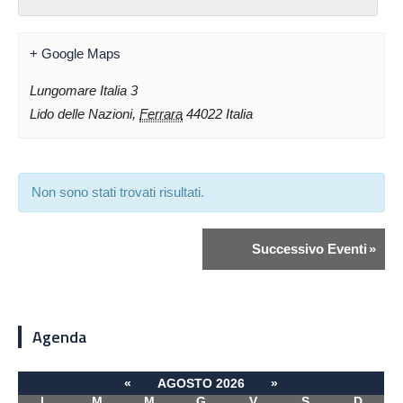
+ Google Maps
Lungomare Italia 3
Lido delle Nazioni
,
Ferrara
44022
Italia
Non sono stati trovati risultati.
Successivo Eventi
»
Agenda
«
AGOSTO 2026
»
L
M
M
G
V
S
D