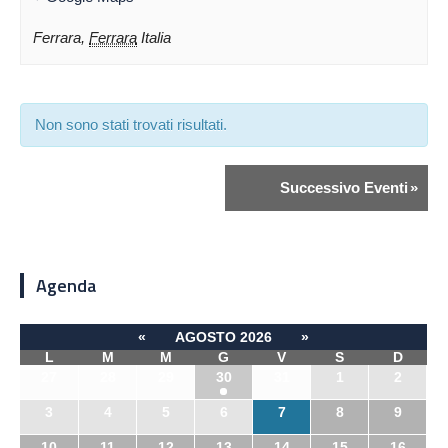
Ferrara
,
Ferrara
Italia
Non sono stati trovati risultati.
Successivo Eventi
»
Agenda
«
AGOSTO 2026
»
L
M
M
G
V
S
D
27
28
29
30
31
1
2
3
4
5
6
7
8
9
10
11
12
13
14
15
16