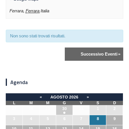
Ferrara
,
Ferrara
Italia
Non sono stati trovati risultati.
Successivo Eventi
»
Agenda
«
AGOSTO 2026
»
L
M
M
G
V
S
D
27
28
29
30
31
1
2
3
4
5
6
7
8
9
10
11
12
13
14
15
16