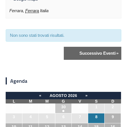
Ferrara
,
Ferrara
Italia
Non sono stati trovati risultati.
Successivo Eventi
»
Agenda
«
AGOSTO 2026
»
L
M
M
G
V
S
D
27
28
29
30
31
1
2
3
4
5
6
7
8
9
10
11
12
13
14
15
16