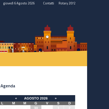
giovedì 6 Agosto 2026
Contatti
Rotary 2072
Agenda
«
AGOSTO 2026
»
L
M
M
G
V
S
D
27
28
29
30
31
1
2