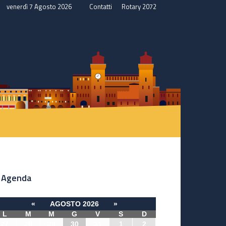
venerdì 7 Agosto 2026
Contatti
Rotary 2072
Agenda
«
AGOSTO 2026
»
L
M
M
G
V
S
D
27
28
29
30
31
1
2