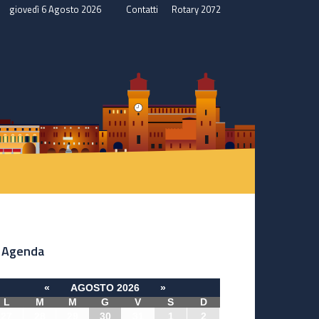
giovedì 6 Agosto 2026
Contatti
Rotary 2072
Agenda
«
AGOSTO 2026
»
L
M
M
G
V
S
D
27
28
29
30
31
1
2