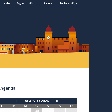
sabato 8 Agosto 2026
Contatti
Rotary 2072
Agenda
«
AGOSTO 2026
»
L
M
M
G
V
S
D
27
28
29
30
31
1
2