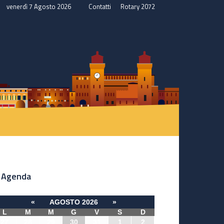
venerdì 7 Agosto 2026
Contatti
Rotary 2072
Agenda
«
AGOSTO 2026
»
L
M
M
G
V
S
D
27
28
29
30
31
1
2