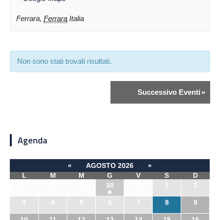
Ferrara
,
Ferrara
Italia
Non sono stati trovati risultati.
Successivo Eventi
»
Agenda
«
AGOSTO 2026
»
L
M
M
G
V
S
D
27
28
29
30
31
1
2
3
4
5
6
7
8
9
10
11
12
13
14
15
16