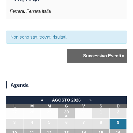
Ferrara
,
Ferrara
Italia
Non sono stati trovati risultati.
Successivo Eventi
»
Agenda
«
AGOSTO 2026
»
L
M
M
G
V
S
D
27
28
29
30
31
1
2
3
4
5
6
7
8
9
10
11
12
13
14
15
16