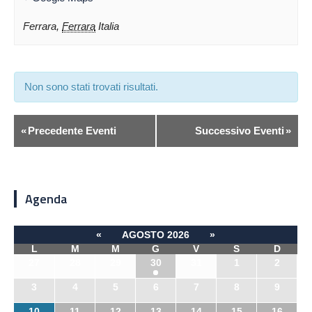
Ferrara
,
Ferrara
Italia
Non sono stati trovati risultati.
«
Precedente Eventi
Successivo Eventi
»
Agenda
«
AGOSTO 2026
»
L
M
M
G
V
S
D
27
28
29
30
31
1
2
3
4
5
6
7
8
9
10
11
12
13
14
15
16