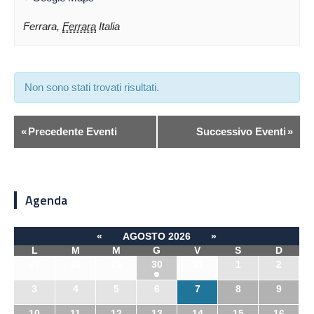
Ferrara
,
Ferrara
Italia
Non sono stati trovati risultati.
«
Precedente Eventi
Successivo Eventi
»
Agenda
«
AGOSTO 2026
»
L
M
M
G
V
S
D
27
28
29
30
31
1
2
3
4
5
6
7
8
9
10
11
12
13
14
15
16