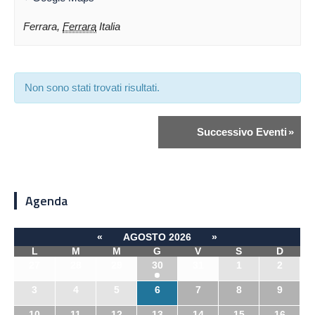
Ferrara
,
Ferrara
Italia
Non sono stati trovati risultati.
Successivo Eventi
»
Agenda
«
AGOSTO 2026
»
L
M
M
G
V
S
D
27
28
29
30
31
1
2
3
4
5
6
7
8
9
10
11
12
13
14
15
16