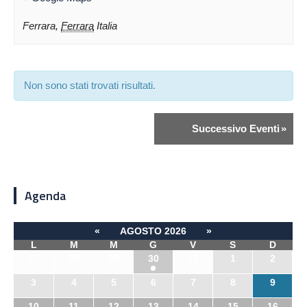
Ferrara
,
Ferrara
Italia
Non sono stati trovati risultati.
Successivo Eventi
»
Agenda
«
AGOSTO 2026
»
L
M
M
G
V
S
D
27
28
29
30
31
1
2
3
4
5
6
7
8
9
10
11
12
13
14
15
16