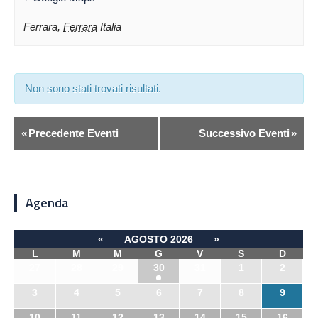
Ferrara
,
Ferrara
Italia
Non sono stati trovati risultati.
«
Precedente Eventi
Successivo Eventi
»
Agenda
«
AGOSTO 2026
»
L
M
M
G
V
S
D
27
28
29
30
31
1
2
3
4
5
6
7
8
9
10
11
12
13
14
15
16