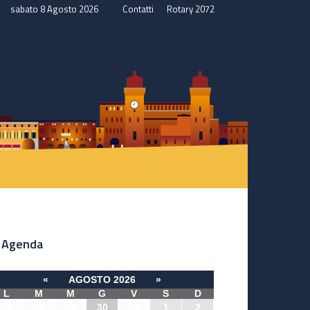
sabato 8 Agosto 2026
Contatti
Rotary 2072
Agenda
«
AGOSTO 2026
»
L
M
M
G
V
S
D
27
28
29
30
31
1
2