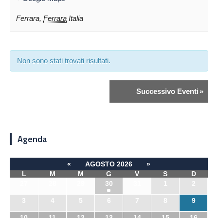
Ferrara
,
Ferrara
Italia
Non sono stati trovati risultati.
Successivo Eventi
»
Agenda
«
AGOSTO 2026
»
L
M
M
G
V
S
D
27
28
29
30
31
1
2
3
4
5
6
7
8
9
10
11
12
13
14
15
16