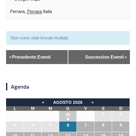
Ferrara
,
Ferrara
Italia
Non sono stati trovati risultati.
«
Precedente Eventi
Successivo Eventi
»
Agenda
«
AGOSTO 2026
»
L
M
M
G
V
S
D
27
28
29
30
31
1
2
3
4
5
6
7
8
9
10
11
12
13
14
15
16