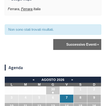
Ferrara
,
Ferrara
Italia
Non sono stati trovati risultati.
Successivo Eventi
»
Agenda
«
AGOSTO 2026
»
L
M
M
G
V
S
D
27
28
29
30
31
1
2
3
4
5
6
7
8
9
10
11
12
13
14
15
16