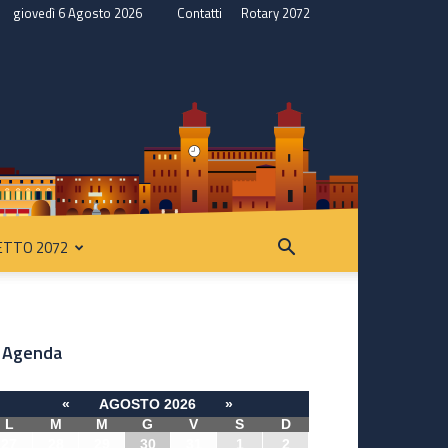
giovedì 6 Agosto 2026
Contatti
Rotary 2072
ETTO 2072
Agenda
«
AGOSTO 2026
»
L
M
M
G
V
S
D
27
28
29
30
31
1
2