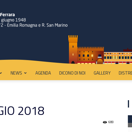
NEWS
AGENDA
DICONO DI NOI
GALLERY
DISTR
Rotary
GIO 2018
680
Ferrara