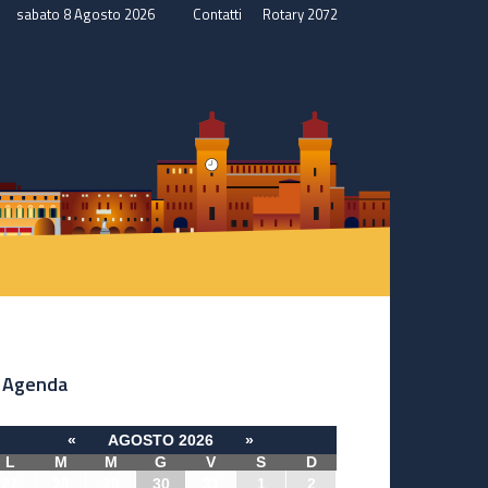
sabato 8 Agosto 2026
Contatti
Rotary 2072
Agenda
«
AGOSTO 2026
»
L
M
M
G
V
S
D
27
28
29
30
31
1
2