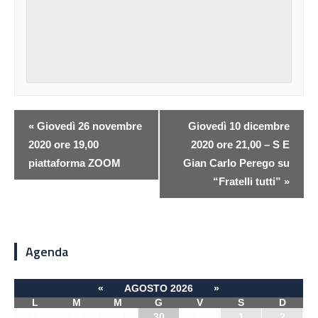
«
Giovedì 26 novembre
Giovedì 10 dicembre
2020 ore 19,00
2020 ore 21,00 – S E
piattaforma ZOOM
Gian Carlo Perego su
“Fratelli tutti”
»
Agenda
«
AGOSTO 2026
»
L
M
M
G
V
S
D
27
28
29
30
31
1
2