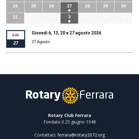
24
25
26
27
28
29
30
31
1
2
3
4
5
6
Giovedì 6, 13, 20 e 27 agosto 2026
GIO
27 Agosto
27
Rotary Club Ferrara
Fondato il 25 giugno 1948
Contattaci:
ferrara@rotary2072.org