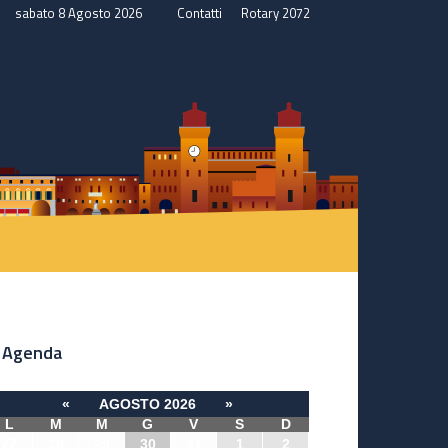
sabato 8 Agosto 2026
Contatti
Rotary 2072
Agenda
«
AGOSTO 2026
»
L
M
M
G
V
S
D
27
28
29
30
31
1
2