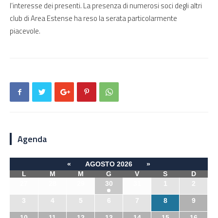
l’interesse dei presenti. La presenza di numerosi soci degli altri
club di Area Estense ha reso la serata particolarmente
piacevole.
Agenda
«
AGOSTO 2026
»
L
M
M
G
V
S
D
27
28
29
30
31
1
2
3
4
5
6
7
8
9
10
11
12
13
14
15
16