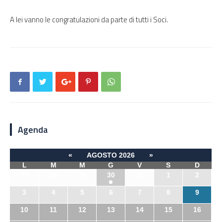
A lei vanno le congratulazioni da parte di tutti i Soci.
Agenda
«
AGOSTO 2026
»
L
M
M
G
V
S
D
27
28
29
30
31
1
2
3
4
5
6
7
8
9
10
11
12
13
14
15
16