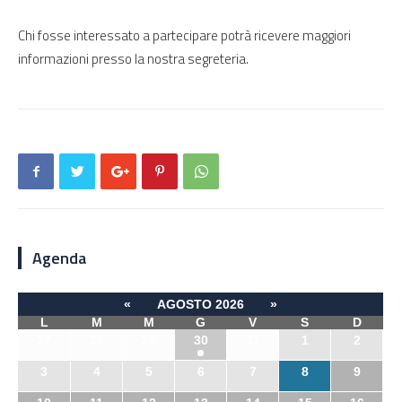
Chi fosse interessato a partecipare potrà ricevere maggiori
informazioni presso la nostra segreteria.
Agenda
«
AGOSTO 2026
»
L
M
M
G
V
S
D
27
28
29
30
31
1
2
3
4
5
6
7
8
9