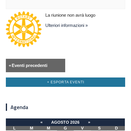
La riunione non avrà luogo
Ulteriori informazioni »
«
Eventi precedenti
+ ESPORTA EVENTI
Agenda
«
AGOSTO 2026
»
L
M
M
G
V
S
D