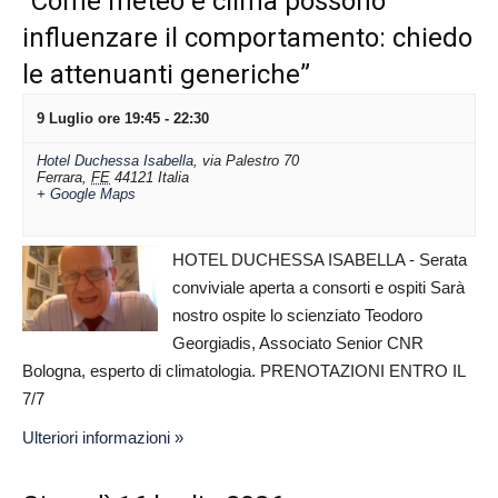
“Come meteo e clima possono
influenzare il comportamento: chiedo
le attenuanti generiche”
9 Luglio ore 19:45
-
22:30
Hotel Duchessa Isabella
,
via Palestro 70
Ferrara
,
FE
44121
Italia
+ Google Maps
HOTEL DUCHESSA ISABELLA - Serata
conviviale aperta a consorti e ospiti Sarà
nostro ospite lo scienziato Teodoro
Georgiadis, Associato Senior CNR
Bologna, esperto di climatologia. PRENOTAZIONI ENTRO IL
7/7
Ulteriori informazioni »