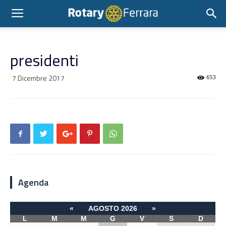
presidenti
7 Dicembre 2017
653
Agenda
«
AGOSTO 2026
»
L
M
M
G
V
S
D