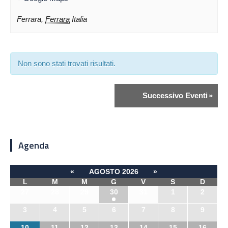
Ferrara
,
Ferrara
Italia
Non sono stati trovati risultati.
Successivo Eventi
»
Agenda
«
AGOSTO 2026
»
L
M
M
G
V
S
D
27
28
29
30
31
1
2
3
4
5
6
7
8
9
10
11
12
13
14
15
16