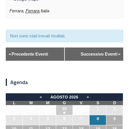
Ferrara
,
Ferrara
Italia
Non sono stati trovati risultati.
«
Precedente Eventi
Successivo Eventi
»
Agenda
«
AGOSTO 2026
»
L
M
M
G
V
S
D
27
28
29
30
31
1
2
3
4
5
6
7
8
9
10
11
12
13
14
15
16